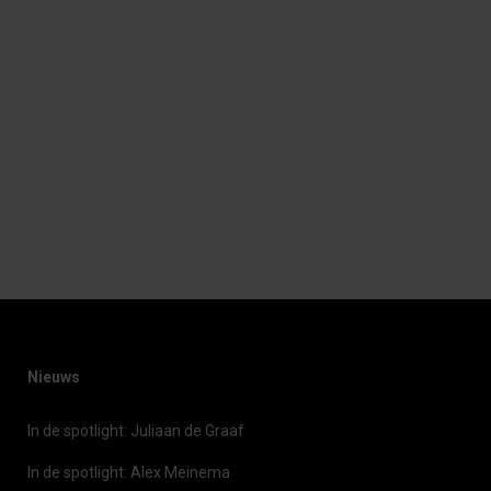
09 DECEMBER, 2015
IN
BEURS
,
NIEUWS
STYLE benoemd als
Innovator voor Techni-
Show Awards 2016
Nieuws
In de spotlight: Juliaan de Graaf
In de spotlight: Alex Meinema