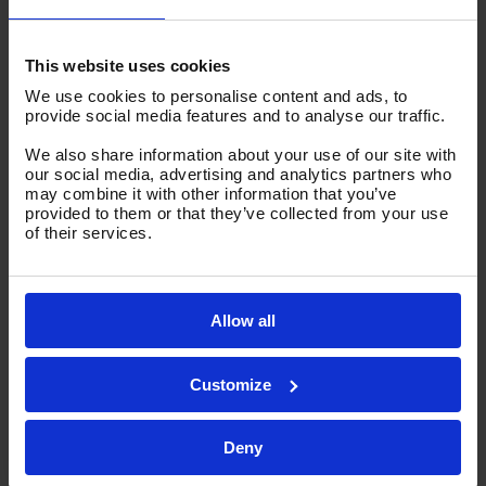
This website uses cookies
We use cookies to personalise content and ads, to
provide social media features and to analyse our traffic.
We also share information about your use of our site with
our social media, advertising and analytics partners who
may combine it with other information that you’ve
provided to them or that they’ve collected from your use
17 FEBRUARI, 2016
IN
BEURS
,
NIEUWS
of their services.
Ervaar onze innovatie
tijdens de TechniShow
2016
Allow all
Customize
Deny