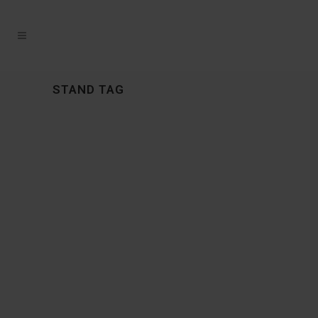
STAND TAG
19 MEI, 2016
IN
BEURS
,
NIEUWS
STYLE in
LifestyleXperience