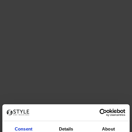
STYLE klaar voor
TechniShow 2016
29 FEBRUARI, 2016
IN
BEURS
,
NIEUWS
Voorop lopen vanuit
klantbehoefte
Consent
Details
About