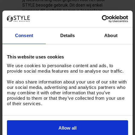
STYLE beoogde gebruik. Dit doen wij enkel
wanneer dit wettelijk gezien is toegestaan.
Door jouw gegevens te combineren uit
verschillende bronnen, kunnen wij
gepersonaliseerde aanbiedingen en
Consent
Details
About
gepersonaliseerde content tonen op onze
website of websites van derden, die aansluiten
bij jouw interesses en aankoopgeschiedenis.
Ook onze online folder en nieuwsbrief kunnen
This website uses cookies
wij op deze manier voor jou personaliseren. Op
deze wijze kunnen wij betere en gerichtere
We use cookies to personalise content and ads, to
aanbiedingen doen.
provide social media features and to analyse our traffic.
Bij het verzamelen en combineren van je
We also share information about your use of our site with
gegevens maken we gebruik van cookies.
our social media, advertising and analytics partners who
Cookies maken het onder andere mogelijk om
may combine it with other information that you’ve
gepersonaliseerde aanbiedingen van STYLE op
provided to them or that they’ve collected from your use
externe websites te tonen, dus op websites die
of their services.
niet van STYLE zijn. Wij kunnen aan de hand
van cookies zien welke advertenties op externe
websites aan jou zijn getoond en of jij ze hebt
bekeken of niet. Wil je meer weten over
Allow all
cookies? Lees dan onze [LINK NAAR