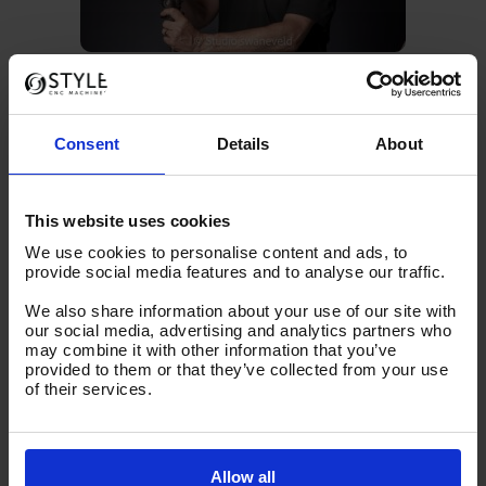
Technieken en
benaderingen
Om de essentie van een product vast te leggen,
Consent
Details
About
gebruikt Johan speciale lenzen en
polarisatiefilters. “Wat benadering betreft kijk ik
weer naar die ‘neus’,” grapt hij. Het verschil
tussen een packshot en een sfeerfoto is voor
This website uses cookies
hem essentieel, waarbij de omgeving ook een
rol speelt bij de laatste.
We use cookies to personalise content and ads, to
provide social media features and to analyse our traffic.
Verhalen
vertellen door
fotografie
We also share information about your use of our site with
our social media, advertising and analytics partners who
Johan legt uit dat het vertellen van een verhaal
may combine it with other information that you’ve
en het creëren van een emotionele connectie
provided to them or that they’ve collected from your use
met het publiek essentieel is. “Als iemand in de
of their services.
lens kijkt, krijg je altijd wel een band met die
persoon,” zegt hij. Dit is een techniek die hij vaak
toepast in zijn foto’s om een diepere connectie
te maken.
Allow all