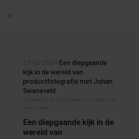
23 jul 2024
Een diepgaande
kijk in de wereld van
productfotografie met Johan
Swaneveld
Geplaatst op 09:17h
in
Nieuws
door
Pablo van
Hamersveld
Een diepgaande kijk in de
wereld van