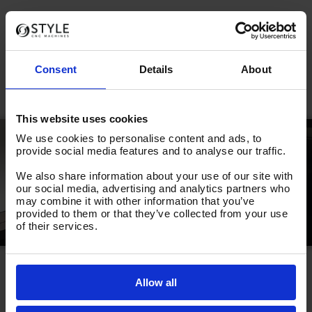
Download de brochure
Consent
Details
About
This website uses cookies
We use cookies to personalise content and ads, to
provide social media features and to analyse our traffic.
We also share information about your use of our site with
our social media, advertising and analytics partners who
may combine it with other information that you’ve
provided to them or that they’ve collected from your use
of their services.
Machine
STYLE 350
Allow all
Draaidiameter over bed
mm
380
Draaidiameter over support
mm
190