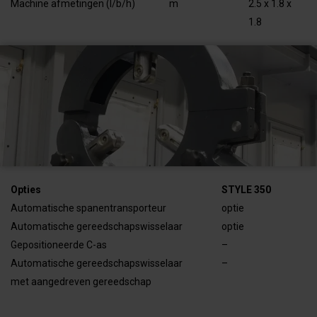
Machine afmetingen (l/b/h)
m
2.5 x 1.8 x
1.8
Opties
STYLE 350
Automatische spanentransporteur
optie
Automatische gereedschapswisselaar
optie
Gepositioneerde C-as
–
Automatische gereedschapswisselaar
–
met aangedreven gereedschap