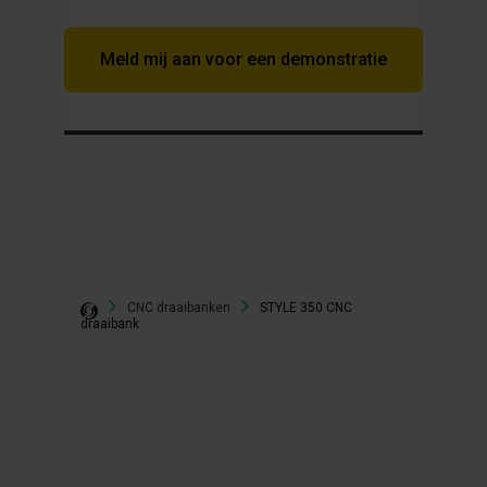
Meld mij aan voor een demonstratie
CNC draaibanken
STYLE 350 CNC
draaibank