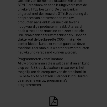
Ook één van de kleinere draaibanken uit de
STYLE draaibanken serie is uitgevoerd met de
unieke STYLE besturing. De draaibank is
uitgerust met de nieuwste STYLE besturing die
het proces van het verspanen van uw
producten aanzienlijk versneld en tevens
hoogwaardige producten maakt. Uiteraard
haalt u met deze machine een zeer stabiele
CNC draaibank naar uw machinepark. Door de
vlakte wat de bedbreedte (305 mm) en de
center bieden kunt u er vanuit gaan dat deze
machine zeer stabiel is waardoor uw producten
nauwkeurig verspaand kunnen worden.
Programmeren vanaf kantoor
Al uw programma’s die u wilt gaan draaien kunt
u op een USB-stick plaatsen, maar ook is het
mogelijk om de computer van de draaibank in
uw netwerk te plaatsen. Hierdoor kunt u buiten
de machine om uw programma’s
programmeren.