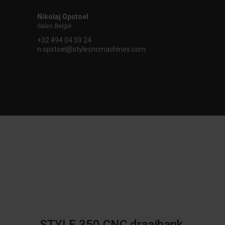
Nikolaj Opstoel
Sales België
+32 494 04 59 24
n.opstoel@stylecncmachines.com
STYLE 350 CNC draaibank,