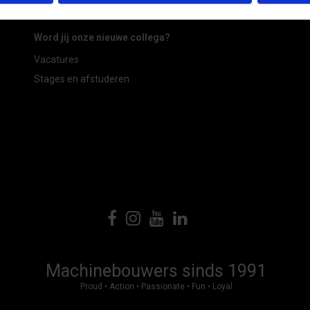
Lease mogelijkheden
Word jij onze nieuwe collega?
Vacatures
Stages en afstuderen
Machinebouwers sinds 1991
Proud • Action • Passionate • Fun • Loyal