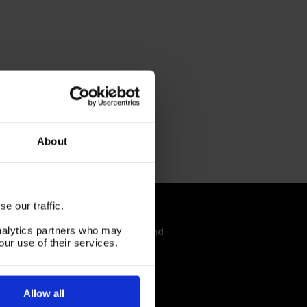
About
e our traffic.
analytics partners who may
STYLE CNC Machines BV Nederland
our use of their services.
Kantoor en brievenbuspost
Het Steenland 15
3751 LA Bunschoten
Allow all
Afgifte goederen