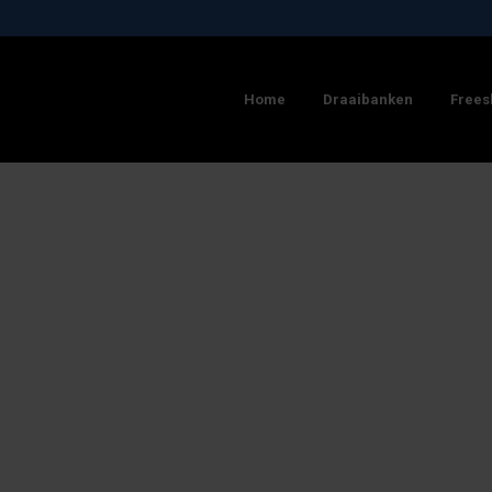
Home
Draaibanken
Frees
AIBANK
 CNC FREESBANK
STYLE 650 CNC DRAAIBANK
STYLE MC 750 CNC FREESBANK
 510MM
1500MM
MAX. DIAMETER: 650MM
SLAG X AS: 760MM
50 / 1850MM
650MM