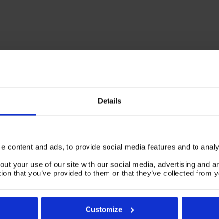
MAX. LENGTE: 1000 - 5000MM
SLAG Y AS: 440MM
600MM
SLAG Z AS: 460MM
27 MAART, 2017
IN
NIEUWS
De MTMS in Brussel was
wederom een succes!
Details
 content and ads, to provide social media features and to analys
out your use of our site with our social media, advertising and 
Over ons
tion that you’ve provided to them or that they’ve collected from y
Contact
Ons verhaal
Events
Customize