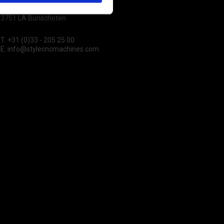
Het Steenland 25
3751 LA Bunschoten
T.
+31 (0)33 - 205 25 00
E.
info@stylecncmachines.com