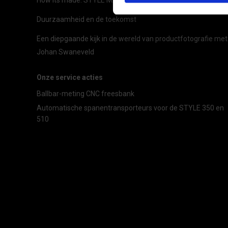
Duurzaamheid en de toekomst
Een diepgaande kijk in de wereld van productfotografie met
Johan Swaneveld
Onze service acties
Ballbar-meting CNC freesbank
Automatische spanentransporteurs voor de STYLE 350 en
510