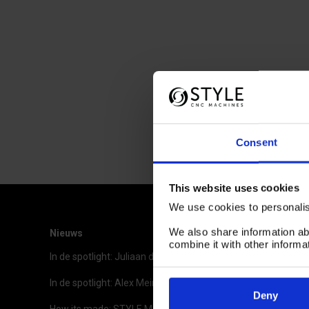
SLAG Z AS: 650MM
SLAG Z AS: 
24 APRIL, 2017
IN
NIEUWS
Maximaal inruilvoordeel op uw
huidige machine!
Consent
This website uses cookies
STYLE 750 CNC DRAAIBANK
We use cookies to personalise
MAX. DIAMETER: 750MM
STYLE MC 1000 CNC FREESBANK
We also share information ab
Nieuws
combine it with other informa
MAX. LENGTE: 1000 - 5000MM
SLAG X AS: 1000MM
In de spotlight: Juliaan de Graaf
SLAG Y AS: 510MM
In de spotlight: Alex Meinema
Deny
SLAG Z AS: 510MM
How its made: STYLE MACHINES