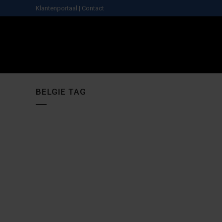
Klantenportaal
|
Contact
BELGIE TAG
STYLE 350 CNC DRAAIBANK
STYLE BT 1000 CNC FREESBANK
STYLE 510 CNC DRA
STYLE BT 1500
MAX. DIAMETER: 380MM
SLAG X AS: 1000MM
MAX. DIAMETER:
SLAG X AS: 
MAX. LENGTE: 850MM
SLAG Y AS: 550MM
MAX. LENGTE: 13
SLAG Y AS: 