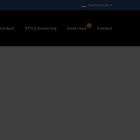
Nederlands
banken
STYLE besturing
Voorraad
Contact
CNC DRAAIBANKEN
CNC FREESBANKEN
CNC SCHUINBED
CNC BEWERKINGSCENTRUM
FREESBANKEN
ZMM CONVENTIONELE DRAAIBANKEN