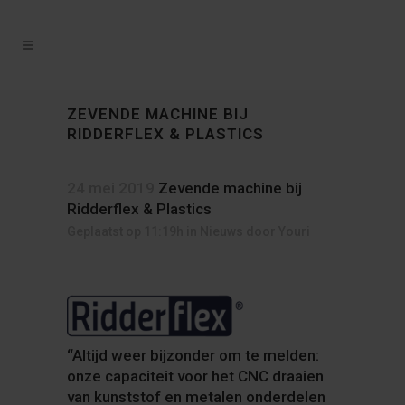
ZEVENDE MACHINE BIJ
RIDDERFLEX & PLASTICS
24 mei 2019
Zevende machine bij
Ridderflex & Plastics
Geplaatst op 11:19h
in
Nieuws
door
Youri
“Altijd weer bijzonder om te melden:
onze capaciteit voor het CNC draaien
van kunststof en metalen onderdelen