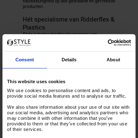
nauwkeurigheid op alle gedraaide en gefreesde
producten.
Hét specialisme van Ridderflex &
Plastics
Style is trotse machineleverancier aan
Ridderflex, een partij die zich heeft
gespecialiseerd in kunststof draaien en frezen.
Als u op zoek bent naar technische maatwerk
producten, specialistisch kunststof draai- of
Consent
Details
About
freeswerk, kunnen wij hen van harte
aanbevelen.
Voor meer informatie, bezoek dan
de website
.
This website uses cookies
Deze tekst verscheen eerst op
We use cookies to personalise content and ads, to
de website van
Ridderflex &
provide social media features and to analyse our traffic.
Plastics
We also share information about your use of our site with
our social media, advertising and analytics partners who
may combine it with other information that you’ve
STYLE 660 CNC draaibank
provided to them or that they’ve collected from your use
of their services.