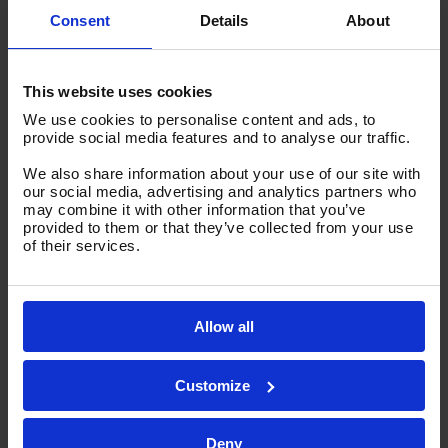
Een sollicitatiebrief schrijven of CV sturen mag,
Consent
Details
About
maar is niet noodzakelijk.
Acquisitie naar aanleiding van deze advertentie
wordt niet op prijs gesteld
This website uses cookies
We use cookies to personalise content and ads, to
provide social media features and to analyse our traffic.
Past deze functie bij jou?
We also share information about your use of our site with
our social media, advertising and analytics partners who
Kijk een dag mee met service­monteur
may combine it with other information that you’ve
Juliaan en ontdek wat het werk bij STYLE
provided to them or that they’ve collected from your use
CNC Machines zo afwisselend maakt.
of their services.
Bekijk zijn werkdag
Allow all
Customize
Deny