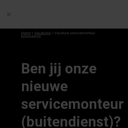
Home
>
Vacatures
> Vacature servicemonteur
buitendienst
Ben jij onze
nieuwe
servicemonteur
(buitendienst)?