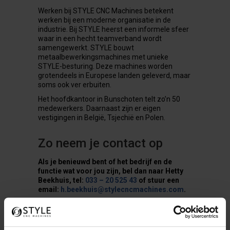
Werken bij STYLE CNC Machines betekent
werken bij een moderne organisatie in de
industrie. Bij STYLE heerst een informele sfeer
waar in een hecht teamverband wordt
samengewerkt. STYLE bouwt
metaalbewerkingsmachines met unieke
STYLE-besturing. Deze machines worden
grotendeels in Europese landen geleverd, maar
soms ook ver erbuiten.
Het hoofdkantoor in Bunschoten telt zo’n 50
medewerkers. Daarnaast zijn er eigen
vestigingen in België, Tsjechië en Polen.
Zo neem je contact op
Als je benieuwd bent of het bedrijf en de
functie wat voor jou zijn, bel dan naar Hetty
Beekhuis, tel:
033 – 20 525 43
of stuur een
email:
h.beekhuis@stylecncmachines.com
.
We kunnen dan ook afspreken dat je eerst eens
komt kijken of een dag meelopen als je twijfelt
of het wat voor je is.