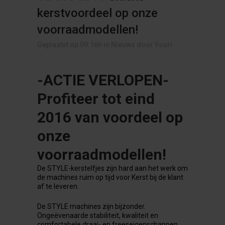
kerstvoordeel op onze
voorraadmodellen!
Geplaatst op 09:16h
in
Nieuws
door
Youri
-ACTIE VERLOPEN-
Profiteer tot eind
2016 van voordeel op
onze
voorraadmodellen!
De STYLE-kerstelfjes zijn hard aan het werk om
de machines ruim op tijd voor Kerst bij de klant
af te leveren.
De STYLE machines zijn bijzonder.
Ongeëvenaarde stabiliteit, kwaliteit en
comfortabele draai- en freeseigenschappen,