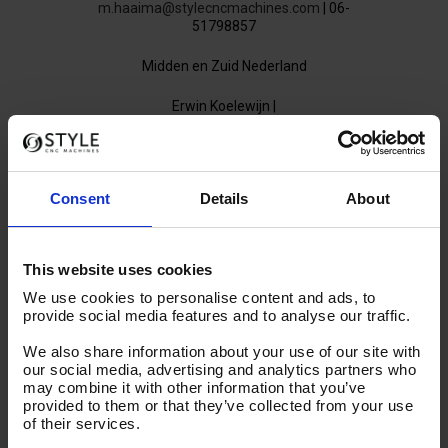
m.haaima@stylecncmachines.com
| 06-
51798857
Midden en Zuid Nederland
Erwin Koelewijn |
e.koelewijn@stylecncmachines.com
| 06-
12626339
Noord Oost Nederland
Consent
Details
About
Geert de Langhe |
g.delanghe@stylecncmachines.com
| +32
479 322 109
This website uses cookies
We use cookies to personalise content and ads, to
België
provide social media features and to analyse our traffic.
Reminder openingstijden feestdagen 2016:
We also share information about your use of our site with
our social media, advertising and analytics partners who
Vrijdag 23 december bereikbaar met een
may combine it with other information that you’ve
provided to them or that they’ve collected from your use
aangepaste bezetting
of their services.
Maandag 26 december gesloten (2e