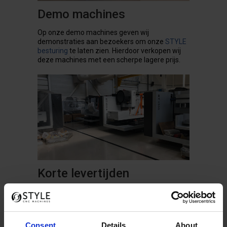
Demo machines
Op onze demo machines geven wij
demonstraties aan bezoekers om onze
STYLE
besturing
te laten zien. Hierdoor verkopen wij
deze machines met een scherpe lagere prijs.
Korte levertijden
De meeste machines worden op voorraad
gebouwd hierdoor kunnen wij onze machines
binnen een korte tijdsbestek uitleveren aan
onze klanten.
Consent
Details
About