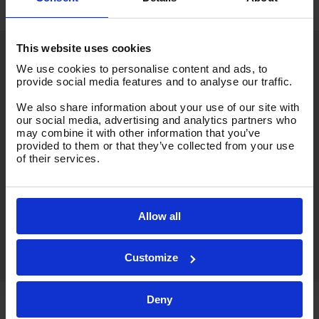
This website uses cookies
We use cookies to personalise content and ads, to
provide social media features and to analyse our traffic.
We also share information about your use of our site with
Maak een afspraak om
our social media, advertising and analytics partners who
may combine it with other information that you’ve
onze showroom te
provided to them or that they’ve collected from your use
bezoeken
of their services.
Bij het maken van een afspraak kunnen wij uw
bezoek op de juiste manier afstemmen. Zo
staan wij en u niet voor onnodige verrassingen.
Allow all
Customize
Deny