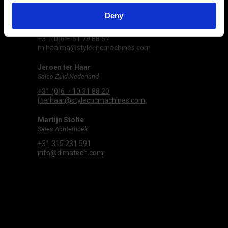
Michel Haaima
Deny
Sales Midden & West Nederland
+31 (0)6 – 51 79 88 57
m.haaima@stylecncmachines.com
Jeroen ter Haar
Sales Zuid Nederland
+31 (0)6 – 10 31 88 20
j.terhaar@stylecncmachines.com
Martijn Stolte
Sales Achterhoek
+31 315 231 591
info@dimatech.com