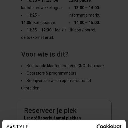
10:30 – 11:25:
De
Lunchpauze.
laatste ontwikkelingen.
13:00 – 14:00:
11:25 –
Informatie markt.
11:35:
Koffiepauze.
14:00 – 15:00:
11:35 – 12:30:
Hoe zit
Uitloop / borrel.
de toekomst eruit.
Voor wie is dit?
Bestaande klanten met een CNC-draaibank
Operators & programmeurs
Bedrijven die willen optimaliseren of
uitbreiden
Reserveer je plek
Let op! Beperkt àantal plekken
beschikbaar (50 deelnemers)