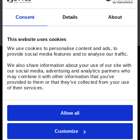
Consent
Details
About
This website uses cookies
We use cookies to personalise content and ads, to
provide social media features and to analyse our traffic.
We also share information about your use of our site with
our social media, advertising and analytics partners who
may combine it with other information that you’ve
Heb je nog vragen?
provided to them or that they’ve collected from your use
of their services.
Wij ondersteunen je graag!
Allow all
Erwin Koelewijn
Sales Noord & Oost Nederland
Customize
+31 (0)6 – 12 62 63 39
e.koelewijn@stylecncmachines.com