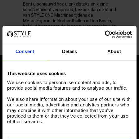
Bent u benieuwd hoe u enkelstuks en kleine
series efficiënt verspaand, bezoek dan de stand
van STYLE CNC Machines tijdens de
MetaalExpo in de Brabanthallen in Den Bosch,
hal 6, direct naast de ingang
. Hier ontdekt u de
voordelen van de zeer gebruiksvriendelijke
STYLE Besturing
en de STYLE
draai
– en
freesbanken
.
Consent
Details
About
This website uses cookies
Nieuws
We use cookies to personalise content and ads, to
provide social media features and to analyse our traffic.
In de spotlight: Juliaan de Graaf
We also share information about your use of our site with
In de spotlight: Alex Meinema
our social media, advertising and analytics partners who
may combine it with other information that you’ve
provided to them or that they’ve collected from your use
How its made: STYLE MACHINES
of their services.
Duurzaamheid en de toekomst