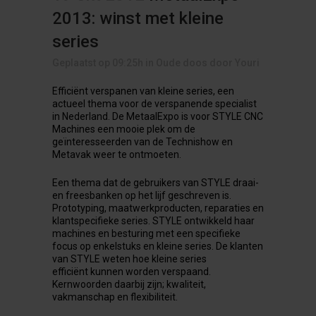
2013: winst met kleine
series
Geplaatst op 09:25h
in
Oude doos
door
Youri
Efficiënt verspanen van kleine series, een
actueel thema voor de verspanende specialist
in Nederland. De MetaalExpo is voor STYLE CNC
Machines een mooie plek om de
geïnteresseerden van de Technishow en
Metavak weer te ontmoeten.
Een thema dat de gebruikers van STYLE draai-
en freesbanken op het lijf geschreven is.
Prototyping, maatwerkproducten, reparaties en
klantspecifieke series. STYLE ontwikkeld haar
machines en besturing met een specifieke
focus op enkelstuks en kleine series. De klanten
van STYLE weten hoe kleine series
efficiënt kunnen worden verspaand.
Kernwoorden daarbij zijn; kwaliteit,
vakmanschap en flexibiliteit.