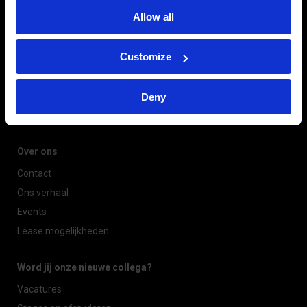
Een diepgaande kijk in de wereld van productfotografie met
Allow all
Johan Swaneveld
Customize
Onze service acties
Ballbar-meting CNC freesbank
Deny
Automatische spanentransporteurs voor de STYLE 350 en 510
Over ons
Contact
Ons verhaal
Events
Lease mogelijkheden
Word jij onze nieuwe collega?
Vacatures