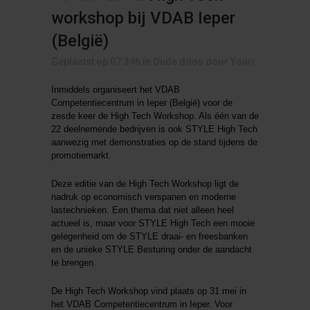
workshop bij VDAB Ieper
(België)
Geplaatst op 07:34h
in
Oude doos
door
Youri
Inmiddels organiseert het VDAB
Competentiecentrum in Ieper (België) voor de
zesde keer de High Tech Workshop. Als één van de
22 deelnemende bedrijven is ook STYLE High Tech
aanwezig met demonstraties op de stand tijdens de
promotiemarkt.
Deze editie van de High Tech Workshop ligt de
nadruk op economisch verspanen en moderne
lastechnieken. Een thema dat niet alleen heel
actueel is, maar voor STYLE High Tech een mooie
gelegenheid om de STYLE draai- en freesbanken
en de unieke STYLE Besturing onder de aandacht
te brengen.
De High Tech Workshop vind plaats op 31 mei in
het VDAB Competentiecentrum in Ieper. Voor