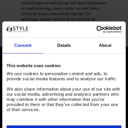
inschrijvingen en een bezoek aan deze informatieve
en praktische dag, neem contact op met Nancy
Vercamer (nancy.vercamer@vdab.be). De
workshops starten rond 13.30 tot eind van de
middag, daarna is natuurlijk uitgebreid gelegenheid
om na te praten met de deelnemende bedrijven en
docenten van de VDAB.
Consent
Details
About
This website uses cookies
Nieuws
We use cookies to personalise content and ads, to
provide social media features and to analyse our traffic.
In de spotlight: Juliaan de Graaf
We also share information about your use of our site with
In de spotlight: Alex Meinema
our social media, advertising and analytics partners who
may combine it with other information that you’ve
How its made: STYLE MACHINES
provided to them or that they’ve collected from your use
of their services.
Duurzaamheid en de toekomst
Een diepgaande kijk in de wereld van productfotografie met