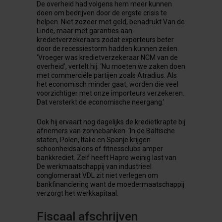
De overheid had volgens hem meer kunnen
doen om bedrijven door de ergste crisis te
helpen. Niet zozeer met geld, benadrukt Van de
Linde, maar met garanties aan
kredietverzekeraars zodat exporteurs beter
door de recessiestorm hadden kunnen zeilen.
‘Vroeger was kredietverzekeraar NCM van de
overheid’, vertelt hij. ‘Nu moeten we zaken doen
met commerciële partijen zoals Atradius. Als
het economisch minder gaat, worden die veel
voorzichtiger met onze importeurs verzekeren.
Dat versterkt de economische neergang.’
Ook hij ervaart nog dagelijks de kredietkrapte bij
afnemers van zonnebanken. ‘In de Baltische
staten, Polen, Italië en Spanje krijgen
schoonheidsalons of fitnessclubs amper
bankkrediet. Zelf heeft Hapro weinig last van
De werkmaatschappij van industrieel
conglomeraat VDL zit niet verlegen om
bankfinanciering want de moedermaatschappij
verzorgt het werkkapitaal.
Fiscaal afschrijven