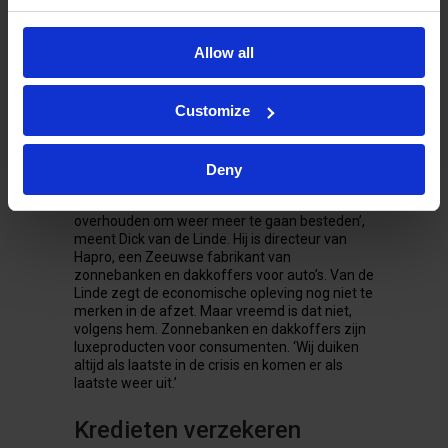
opdrachten van chipmachinefabrikant ASML
en wapensystemenbedrijf Thales. Maar geen
bank die daarvoor de benodigde
Allow all
voorfinanciering wil verstrekken, ook niet
huisbankier Rabo. Een vlot verstrekte opdracht
van ASML levert ternauwernood het
broodnodige werkkapitaal op. Vervolgens stelt
Customize
het verbeterende economisch klimaat de
banken weer in staat ietsje coulanter te zijn.
Deny
‘De consument is minder bang om zijn baan te
verliezen maar hij moet nog iets meer geld
overhouden om weer meer te gaan besteden’,
meent Dick van de Linde. Hij is directeur van
Hapro, een Zeeuwse fabrikant van
zonnebanken en dakkoffers voor auto’s. Van de
Linde zegt de economische opleving nog niet te
merken in de afzet. Maar vreemd is dat niet,
volgens hem. Zonnebanken en dakkoffers zijn
luxeproducten voor consumenten. ‘Wij duiken
altijd als laatste in de crisis en komen er als
laatste weer uit.’
Kredieten verzekeren