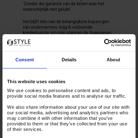
‘Zonder die garantie van de keten was het
waarschijnlijk niet gelukt’.
Het blijft één van de belangrijkste kopzorgen
van ondernemers: krijg ik voldoende
kredietruimte om mijn plannen de financieren.
Norma, een fabrikant van ultraprecieze
apparatuur, kan erover meepraten. Het is op
het nippertje van de afgrond gered. De
onderneming is één van de weinige bedrijven in
Consent
Details
About
de wereld die aan klanten zoals
chipmachinemakers een nauwkeurigheid van
minder dan één duizendste millimeter kan
garanderen.
This website uses cookies
Bijzonder beheer
We use cookies to personalise content and ads, to
provide social media features and to analyse our traffic.
Norma is de afkorting van ‘Nie Ohne Richtiges
Messen Arbeiten’, de lijfspreuk van de
We also share information about your use of our site with
Oostenrijkse oprichter van de Hengelose
our social media, advertising and analytics partners who
onderneming. Begin 2013 belandt het in de
may combine it with other information that you’ve
afdeling bijzonder beheer van de bank, zeg
provided to them or that they’ve collected from your use
maar de moeilijke gevallen. De
of their services.
orderportefeuille zit goed gevuld met