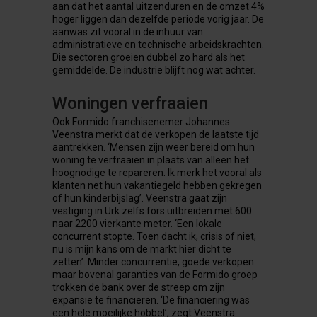
aan dat het aantal uitzenduren en de omzet 4%
hoger liggen dan dezelfde periode vorig jaar. De
aanwas zit vooral in de inhuur van
administratieve en technische arbeidskrachten.
Die sectoren groeien dubbel zo hard als het
gemiddelde. De industrie blijft nog wat achter.
Woningen verfraaien
Ook Formido franchisenemer Johannes
Veenstra merkt dat de verkopen de laatste tijd
aantrekken. ‘Mensen zijn weer bereid om hun
woning te verfraaien in plaats van alleen het
hoognodige te repareren. Ik merk het vooral als
klanten net hun vakantiegeld hebben gekregen
of hun kinderbijslag’. Veenstra gaat zijn
vestiging in Urk zelfs fors uitbreiden met 600
naar 2200 vierkante meter. ‘Een lokale
concurrent stopte. Toen dacht ik, crisis of niet,
nu is mijn kans om de markt hier dicht te
zetten’. Minder concurrentie, goede verkopen
maar bovenal garanties van de Formido groep
trokken de bank over de streep om zijn
expansie te financieren. ‘De financiering was
een hele moeilijke hobbel’, zegt Veenstra.