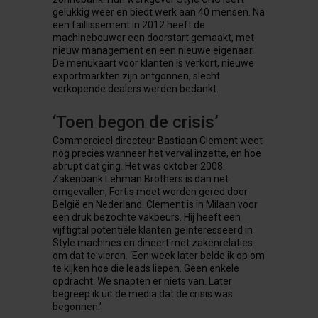
gelukkig weer en biedt werk aan 40 mensen. Na
een faillissement in 2012 heeft de
machinebouwer een doorstart gemaakt, met
nieuw management en een nieuwe eigenaar.
De menukaart voor klanten is verkort, nieuwe
exportmarkten zijn ontgonnen, slecht
verkopende dealers werden bedankt.
‘Toen begon de crisis’
Commercieel directeur Bastiaan Clement weet
nog precies wanneer het verval inzette, en hoe
abrupt dat ging. Het was oktober 2008.
Zakenbank Lehman Brothers is dan net
omgevallen, Fortis moet worden gered door
België en Nederland. Clement is in Milaan voor
een druk bezochte vakbeurs. Hij heeft een
vijftigtal potentiële klanten geïnteresseerd in
Style machines en dineert met zakenrelaties
om dat te vieren. ‘Een week later belde ik op om
te kijken hoe die leads liepen. Geen enkele
opdracht. We snapten er niets van. Later
begreep ik uit de media dat de crisis was
begonnen.’