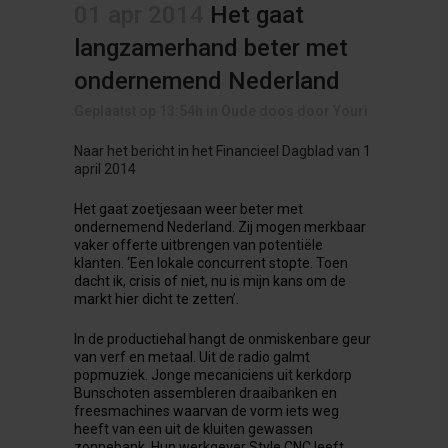
01 apr 2014
Het gaat
langzamerhand beter met
ondernemend Nederland
Geplaatst op 13:54h
in
Oude doos
door
Youri
Naar het bericht in het Financieel Dagblad van 1
april 2014
Het gaat zoetjesaan weer beter met
ondernemend Nederland. Zij mogen merkbaar
vaker offerte uitbrengen van potentiële
klanten. ‘Een lokale concurrent stopte. Toen
dacht ik, crisis of niet, nu is mijn kans om de
markt hier dicht te zetten’.
In de productiehal hangt de onmiskenbare geur
van verf en metaal. Uit de radio galmt
popmuziek. Jonge mecaniciens uit kerkdorp
Bunschoten assembleren draaibanken en
freesmachines waarvan de vorm iets weg
heeft van een uit de kluiten gewassen
zonnebank. Hun werkgever Style CNC leeft