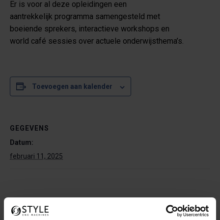
Er is voor al deze opleidingen een
aantrekkelijk programma samengesteld met
boeiende sprekers, interactieve workshops en
world café sessies over actuele onderwijsthema’s.
Toevoegen aan kalender
GEGEVENS
Datum:
februari 11, 2025