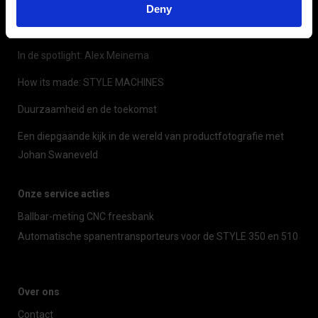
Deny
In de spotlight: Juliaan de Graaf
In de spotlight: Alex Meinema
How its made: STYLE MACHINES
Duurzaamheid en de toekomst
Een diepgaande kijk in de wereld van productfotografie met
Johan Swaneveld
Onze service acties
Ballbar-meting CNC freesbank
Automatische spanentransporteurs voor de STYLE 350 en 510
Over ons
Contact