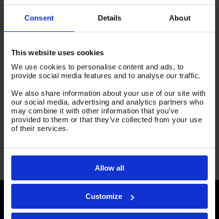
Consent
Details
About
This website uses cookies
We use cookies to personalise content and ads, to
provide social media features and to analyse our traffic.
We also share information about your use of our site with
LOCATIE
our social media, advertising and analytics partners who
may combine it with other information that you’ve
Congrescentrum ‘S-Hertogenbosch
provided to them or that they’ve collected from your use
’s-Hertogenbosch
,
Netherlands
+ Google Maps
of their services.
SEPEM Centre Est
Open house Yes Machinery
Allow all
Customize
Nieuws