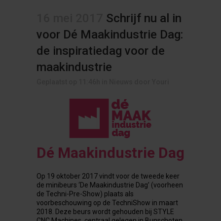
16 mei 2017
Schrijf nu al in
voor Dé Maakindustrie Dag:
de inspiratiedag voor de
maakindustrie
Geplaatst op 11:46h
in
Nieuws
door
Youri
Dé Maakindustrie Dag
Op 19 oktober 2017 vindt voor de tweede keer
de minibeurs ‘De Maakindustrie Dag’ (voorheen
de Techni-Pre-Show) plaats als
voorbeschouwing op de TechniShow in maart
2018. Deze beurs wordt gehouden bij STYLE
CNC Machines, centraal gelegen in Bunschoten.