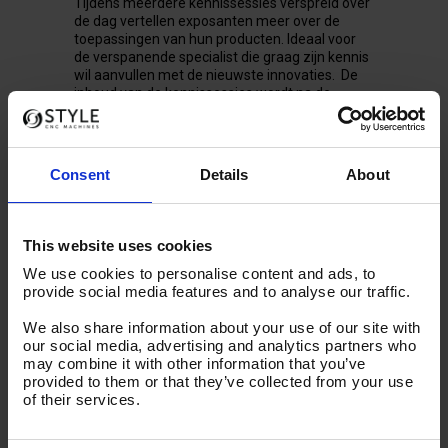
Tijdens meerdere kennissessies verspreid over
de dag vertellen exposanten meer over de
toepassingen van hun producten. Ideaal voor
de verspanende specialist die graag zijn kennis
wil aanvullen met de nieuwste innovaties. De
inhoud van de kennissessies wordt na de
zomer bekend gemaakt.
Exposanten
Consent
Details
About
De eerste exposanten zijn inmiddels al bekend,
zij gaan u verrassen tijdens Dé Maakindustrie
Dag:
This website uses cookies
Haimer GmbH
We use cookies to personalise content and ads, to
SafanDarley
provide social media features and to analyse our traffic.
Bewo Cutting Systems
We also share information about your use of our site with
Rhenus
our social media, advertising and analytics partners who
Cad2M
may combine it with other information that you’ve
provided to them or that they’ve collected from your use
… én er zullen er nog vele volgen! Houdt de
of their services.
website in de gaten voor alle deelnemende
partners.