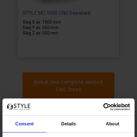
STYLE MC 1000 CNC freesbank
Slag X as: 1000 mm
Slag Y as: 560 mm
Slag Z as: 550 mm
Bekijk ons complete aanbod
CNC frees
Consent
Details
About