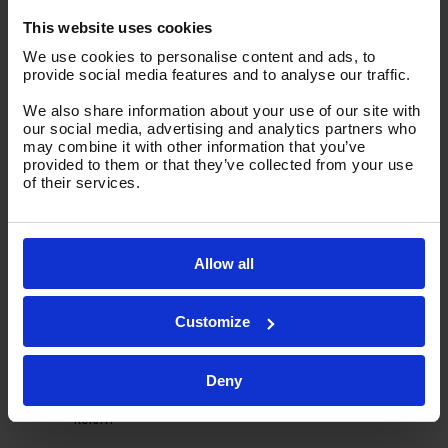
This website uses cookies
We use cookies to personalise content and ads, to
STYLE BT 1000
provide social media features and to analyse our traffic.
freesmachine
We also share information about your use of our site with
our social media, advertising and analytics partners who
may combine it with other information that you’ve
Machine
provided to them or that they’ve collected from your use
of their services.
Slag X-as
mm
1000
Slag Y-as
mm
550
Slag Z-as
mm
650
Allow all
Bed breedte
mm
580
Tafelafmeting
mm
1400 x 410
Max. tafelbelasting
kg
500
Customize
Werkhoogte tafel
mm
810
Afstand spilneus-tafel
mm
150-800
Deny
Afstand spilneus-
mm
610
kolom