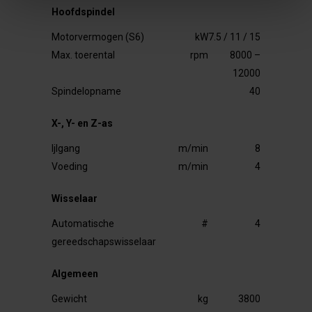
Hoofdspindel
Motorvermogen (S6)
kW
7.5 / 11 / 15
Max. toerental
rpm
8000 –
12000
Spindelopname
40
X-, Y- en Z-as
Ijlgang
m/min
8
Voeding
m/min
4
Wisselaar
Automatische
#
4
gereedschapswisselaar
Algemeen
Gewicht
kg
3800