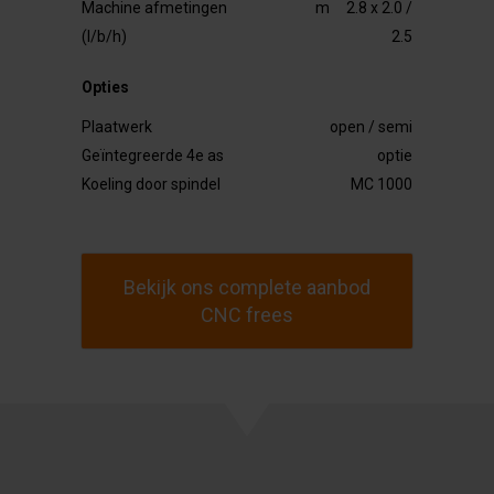
Machine afmetingen
m
2.8 x 2.0 /
(l/b/h)
2.5
Opties
Plaatwerk
open / semi
Geïntegreerde 4e as
optie
Koeling door spindel
MC 1000
Bekijk ons complete aanbod
CNC frees