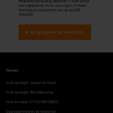
kwaliteitsverhouding aanbiedt? U kunt direct
een vrijblijvende
demo aanvragen
of neem
telefonisch contact met ons op via 033-
2052500.
Ik wil graag een demonstratie
Nieuws
In de spotlight: Juliaan de Graaf
In de spotlight: Alex Meinema
How its made: STYLE MACHINES
Duurzaamheid en de toekomst