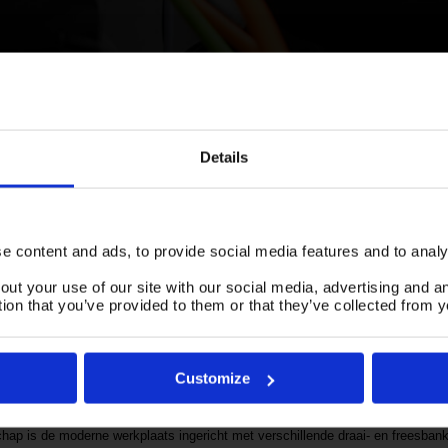
Details
 content and ads, to provide social media features and to analys
out your use of our site with our social media, advertising and 
nschap met Machinefabriek A. Ruinard B
tion that you’ve provided to them or that they’ve collected from y
enkelstuks en kleine series. Reden voor STYLE high Tech om deze verspaanders
Customize
specialist op het gebied van draaien, frezen en boren van diverse materialen 
hap is de moderne werkplaats ingericht met verschillende draai- en freesba