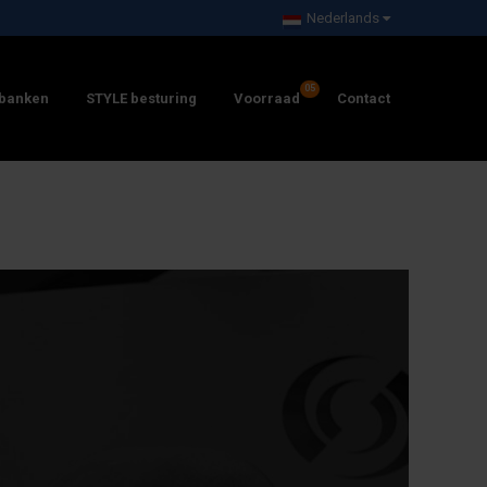
Nederlands
banken
STYLE besturing
Voorraad
Contact
CNC DRAAIBANKEN
CNC FREESBANKEN
CNC SCHUINBED
CNC BEWERKINGSCENTRUM
FREESBANKEN
ZMM CONVENTIONELE DRAAIBANKEN