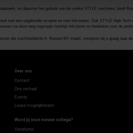
h maatwerk, en daarvoor het gebruik van de unieke STYLE machines, biedt Rui
ierd met een uitgebreide receptie en vele felicitaties. Ook STYLE High Tech w
ensen via deze weg nogmaals hartelijk feliciteren en bedanken voor de prett
cten die machinefabriek A. Ruinard BV maakt, verwijzen wij u graag naar de
Over ons
Contact
Ons verhaal
Events
Lease mogelijkheden
Word jij onze nieuwe collega?
Vacatures