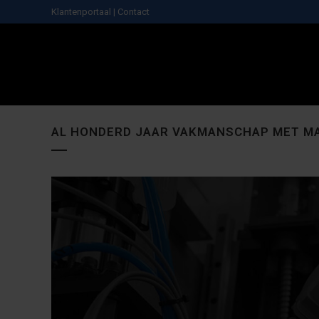
Klantenportaal
|
Contact
AL HONDERD JAAR VAKMANSCHAP MET MAC
STYLE 350 CNC DRAAIBANK
STYLE BT 1000 CNC FREESBANK
STYLE 510 CNC DRA
STYLE BT 1500
MAX. DIAMETER: 380MM
SLAG X AS: 1000MM
MAX. DIAMETER:
SLAG X AS: 
MAX. LENGTE: 850MM
SLAG Y AS: 550MM
MAX. LENGTE: 13
SLAG Y AS: 