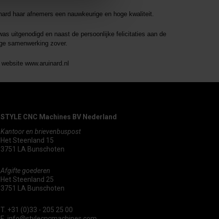
nard haar afnemers een nauwkeurige en hoge kwaliteit.
as uitgenodigd en naast de persoonlijke felicitaties aan de
ige samenwerking zover.
 website www.aruinard.nl
STYLE CNC Machines BV Nederland
Kantoor en brievenbuspost
Het Steenland 15
3751 LA Bunschoten
Afgifte goederen
Het Steenland 25
3751 LA Bunschoten
T.
+31 (0)33 - 205 25 00
E.
info@stylecncmachines.com