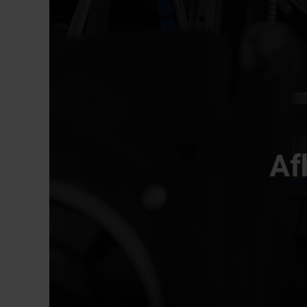
SLAG Z AS: 650MM
SLAG Z AS: 
STYLE 750 CNC DRAAIBANK
MAX. DIAMETER: 750MM
STYLE MC 1000 CNC FREESBANK
MAX. LENGTE: 1000 - 5000MM
SLAG X AS: 1000MM
SLAG Y AS: 510MM
SLAG Z AS: 510MM