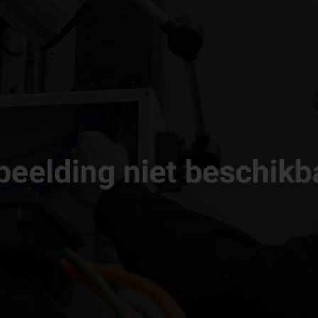
MAX. LENGTE: 1000 - 5000MM
SLAG Y AS: 440MM
600MM
SLAG Z AS: 460MM