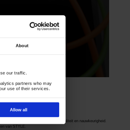
About
e our traffic.
analytics partners who may
V
our use of their services.
familie te feliciteren.
Allow all
en metaalkwaliteiten. Een begrip in kwaliteit en nauwkeurigheid.
nken van STYLE.