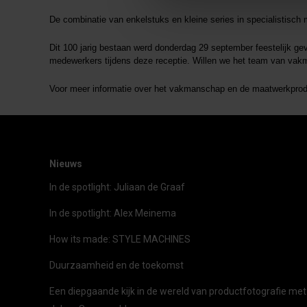
De combinatie van enkelstuks en kleine series in specialistisc
Dit 100 jarig bestaan werd donderdag 29 september feestelijk gev
medewerkers tijdens deze receptie. Willen we het team van vakm
Voor meer informatie over het vakmanschap en de maatwerkprodu
Nieuws
In de spotlight: Juliaan de Graaf
In de spotlight: Alex Meinema
How its made: STYLE MACHINES
Duurzaamheid en de toekomst
Een diepgaande kijk in de wereld van productfotografie met