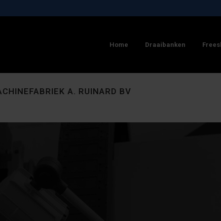
Home
Draaibanken
Frees
HINEFABRIEK A. RUINARD BV
AIBANK
 CNC FREESBANK
STYLE 650 CNC DRAAIBANK
STYLE MC 750 CNC FREESBANK
 510MM
1500MM
MAX. DIAMETER: 650MM
SLAG X AS: 760MM
50 / 1850MM
650MM